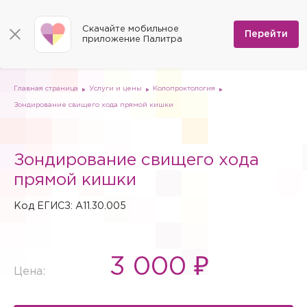
КОНТАКТЫ
Программы
0
Способы оплаты
Вакансии
Скачайте мобильное
Сертификаты
Перейти
Мы на карте
приложение Палитра
Страховые организации
Документы
Госпитализация в федеральные медицинские центры
Планы клиник
ДМС
Письмо директору
Партнёрские услуги
Планы парковок
Заказать документы для налоговой
Главная страница
Услуги и цены
Колопроктология
Политика в отношении обработки персональных данных
Зондирование свищего хода прямой кишки
Онлайн-диагностика
Скачать мобильное приложение
Зондирование свищего хода
Анкета оценки качества услуг
прямой кишки
Код ЕГИСЗ: A11.30.005
3 000 ₽
Цена: