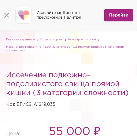
КОНТАКТЫ
Программы
0
Способы оплаты
Вакансии
Скачайте мобильное
Сертификаты
Перейти
Мы на карте
приложение Палитра
Страховые организации
Документы
Госпитализация в федеральные медицинские центры
Планы клиник
ДМС
Письмо директору
Партнёрские услуги
Планы парковок
Заказать документы для налоговой
Главная страница
Услуги и цены
Колопроктология
Политика в отношении обработки персональных данных
Иссечение подкожно-подслизистого свища прямой кишки (3 категории
Онлайн-диагностика
сложности)
Скачать мобильное приложение
Анкета оценки качества услуг
Иссечение подкожно-
подслизистого свища прямой
кишки (3 категории сложности)
Код ЕГИСЗ: A16.19.035
55 000 ₽
Цена: