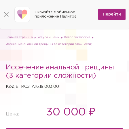
КОНТАКТЫ
Программы
0
Способы оплаты
Вакансии
Скачайте мобильное
Сертификаты
Перейти
Мы на карте
приложение Палитра
Страховые организации
Документы
Госпитализация в федеральные медицинские центры
Планы клиник
ДМС
Письмо директору
Партнёрские услуги
Планы парковок
Заказать документы для налоговой
Главная страница
Услуги и цены
Колопроктология
Политика в отношении обработки персональных данных
Иссечение анальной трещины (3 категории сложности)
Онлайн-диагностика
Скачать мобильное приложение
Иссечение анальной трещины
Анкета оценки качества услуг
(3 категории сложности)
Код ЕГИСЗ: A16.19.003.001
30 000 ₽
Цена: