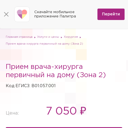
КОНТАКТЫ
Программы
0
Способы оплаты
Вакансии
Скачайте мобильное
Сертификаты
Перейти
Мы на карте
приложение Палитра
Страховые организации
Документы
Госпитализация в федеральные медицинские центры
Планы клиник
ДМС
Письмо директору
Партнёрские услуги
Планы парковок
Заказать документы для налоговой
Главная страница
Услуги и цены
Хирургия
Политика в отношении обработки персональных данных
Прием врача-хирурга первичный на дому (Зона 2)
Онлайн-диагностика
Скачать мобильное приложение
Прием врача-хирурга
Анкета оценки качества услуг
первичный на дому (Зона 2)
Код ЕГИСЗ: B01.057.001
7 050 ₽
Цена: