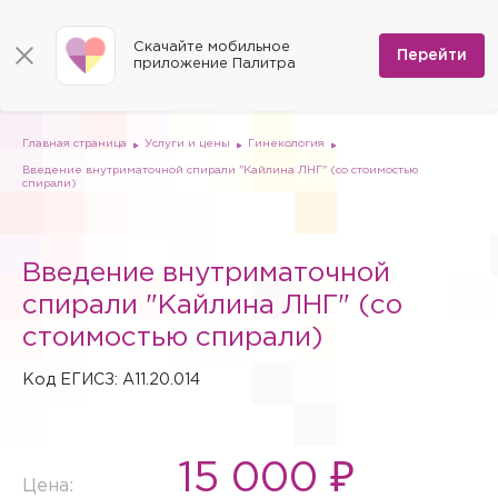
КОНТАКТЫ
Программы
0
Способы оплаты
Вакансии
Скачайте мобильное
Сертификаты
Перейти
Мы на карте
приложение Палитра
Страховые организации
Документы
Госпитализация в федеральные медицинские центры
Планы клиник
ДМС
Письмо директору
Партнёрские услуги
Планы парковок
Заказать документы для налоговой
Главная страница
Услуги и цены
Гинекология
Политика в отношении обработки персональных данных
Введение внутриматочной спирали "Кайлина ЛНГ" (со стоимостью
Онлайн-диагностика
спирали)
Скачать мобильное приложение
Анкета оценки качества услуг
Введение внутриматочной
спирали "Кайлина ЛНГ" (со
стоимостью спирали)
Код ЕГИСЗ: A11.20.014
15 000 ₽
Цена: