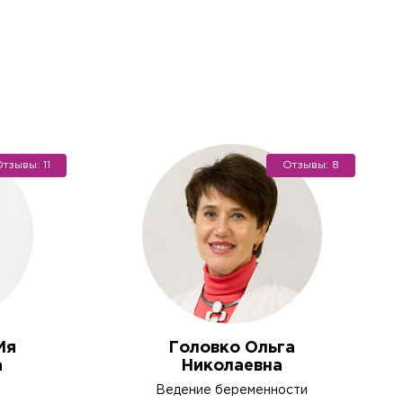
тзывы: 11
Отзывы: 8
 не хотите), мы окажем
Ия
Головко Ольга
а
Николаевна
атериала для
Ведение беременности
ж).