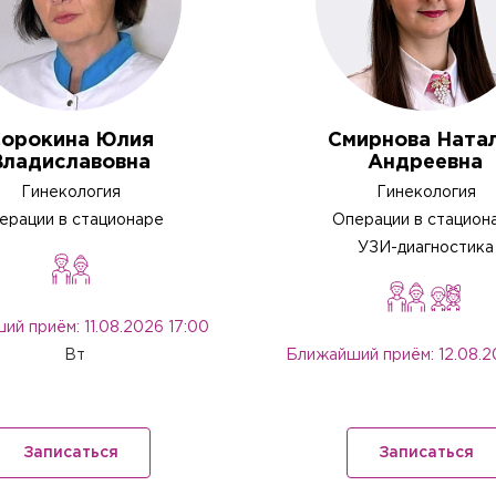
обработки персональных данных
.
Настоящим подтверждаю, что я ознакомлен и согласен с условиями
По
обработки персональных данных
.
орокина Юлия
Смирнова Ната
Владиславовна
Андреевна
Гинекология
Гинекология
ерации в стационаре
Операции в стацион
УЗИ-диагностика
й приём: 11.08.2026 17:00
Вт
Ближайший приём: 12.08.2
Записаться
Записаться