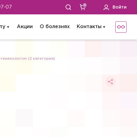
0
97-07
Войти
ту
Акции
О болезнях
Контакты
гинекологом (2 категория)