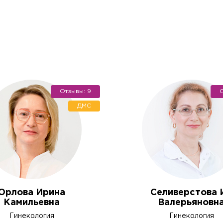
Отзывы: 9
О
ДМС
ача на дом
цинская помощь, но посетить клинику Вы не можете (или
Орлова Ирина
Селиверстова 
дом на дом или в офис.
Камильевна
Валерьяновн
онка
алисты проведут прием на дому, осуществят забор биом
Гинекология
Гинекология
 или выполнят назначенные процедуры (инъекции, масса