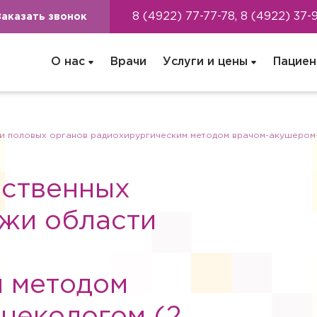
8 (4922) 77-77-78, 8 (4922) 37-
Заказать звонок
О нас
Врачи
Услуги и цены
Пациен
и половых органов радиохирургическим методом врачом-акушером-
ественных
жи области
м методом