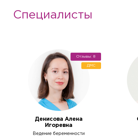
Специалисты
Отзывы: 8
ДМС
Вызов вр
Если Вам необходима меди
Денисова Алена
необходимые услуги с выез
Игоревна
Заказ зв
Квалифицированные специ
Ведение беременности
лабораторной диагностики