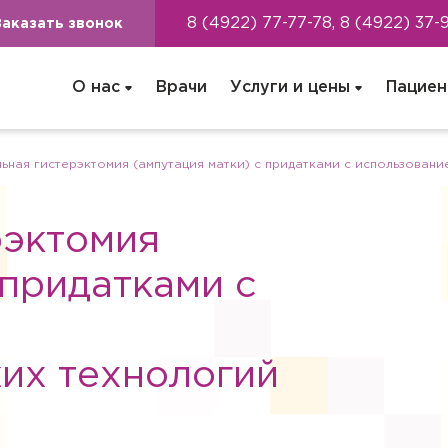
8 (4922) 77-77-78, 8 (4922) 37-
Заказать звонок
О нас
Врачи
Услуги и цены
Пациен
ьная гистерэктомия (ампутация матки) с придатками с использован
рэктомия
 придатками с
их технологий