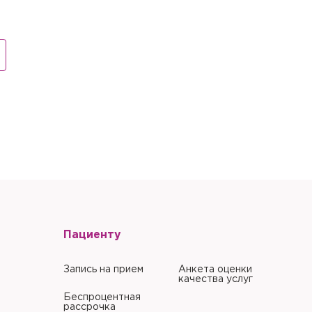
литики в отношении
литики в отношении
Пациенту
Запись на прием
Анкета оценки
качества услуг
Беспроцентная
рассрочка