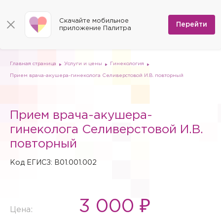
КОНТАКТЫ
Программы
0
Способы оплаты
Вакансии
Скачайте мобильное
Сертификаты
Перейти
Мы на карте
приложение Палитра
Страховые организации
Документы
Госпитализация в федеральные медицинские центры
Планы клиник
ДМС
Письмо директору
Партнёрские услуги
Планы парковок
Заказать документы для налоговой
Главная страница
Услуги и цены
Гинекология
Политика в отношении обработки персональных данных
Прием врача-акушера-гинеколога Селиверстовой И.В. повторный
Онлайн-диагностика
Скачать мобильное приложение
Прием врача-акушера-
Анкета оценки качества услуг
гинеколога Селиверстовой И.В.
повторный
Код ЕГИСЗ: B01.001.002
3 000 ₽
Цена: