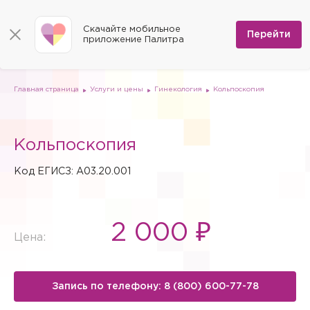
КОНТАКТЫ
Программы
0
Способы оплаты
Вакансии
Скачайте мобильное
Сертификаты
Перейти
Мы на карте
приложение Палитра
Страховые организации
Документы
Госпитализация в федеральные медицинские центры
Планы клиник
ДМС
Письмо директору
Партнёрские услуги
Планы парковок
Заказать документы для налоговой
Главная страница
Услуги и цены
Гинекология
Кольпоскопия
Политика в отношении обработки персональных данных
Онлайн-диагностика
Скачать мобильное приложение
Кольпоскопия
Анкета оценки качества услуг
Код ЕГИСЗ: A03.20.001
2 000 ₽
Цена:
Запись по телефону: 8 (800) 600-77-78