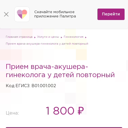
КОНТАКТЫ
Программы
0
Способы оплаты
Вакансии
Скачайте мобильное
Сертификаты
Перейти
Мы на карте
приложение Палитра
Страховые организации
Документы
Госпитализация в федеральные медицинские центры
Планы клиник
ДМС
Письмо директору
Партнёрские услуги
Планы парковок
Заказать документы для налоговой
Главная страница
Услуги и цены
Гинекология
Политика в отношении обработки персональных данных
Прием врача-акушера-гинеколога у детей повторный
Онлайн-диагностика
Скачать мобильное приложение
Прием врача-акушера-
Анкета оценки качества услуг
гинеколога у детей повторный
Код ЕГИСЗ: B01.001.002
1 800 ₽
Цена: