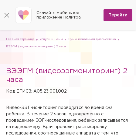
КОНТАКТЫ
Программы
0
Способы оплаты
Вакансии
Скачайте мобильное
Сертификаты
Перейти
Мы на карте
приложение Палитра
Страховые организации
Документы
Госпитализация в федеральные медицинские центры
Планы клиник
ДМС
Письмо директору
Партнёрские услуги
Планы парковок
Заказать документы для налоговой
Главная страница
Услуги и цены
Функциональная диагностика
Политика в отношении обработки персональных данных
ВЭЭГМ (видеоээгмониторинг) 2 часа
Онлайн-диагностика
Скачать мобильное приложение
ВЭЭГМ (видеоээгмониторинг) 2
Анкета оценки качества услуг
часа
Код ЕГИСЗ: A05.23.001.002
Видео-ЭЭГ-мониторинг проводится во время сна
ребёнка. В течение 2 часов, одновременно с
проведением ЭЭГ-исследования, ребенок записывается
на видеокамеру. Врач проводит расшифровку
исследования, соотнося данные аппарата с тем, что