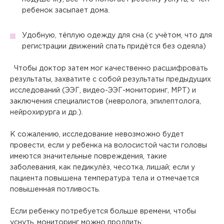
ребенок засыпает дома.
Удобную, тёплую одежду для сна (с учётом, что для
регистрации движений спать придётся без одеяла)
Чтобы доктор затем мог качественно расшифровать
Вызов врача на дом
результаты, захватите с собой результаты предыдущих
исследований (ЭЭГ, видео-ЭЭГ-мониторинг, МРТ) и
Если Вам необходима медицинская помощь, но посетить
заключения специалистов (невролога, эпилептолога,
клинику Вы не можете (или не хотите), мы окажем
необходимые услуги с выездом на дом или в офис.
нейрохирурга и др.).
Квалифицированные специалисты проведут прием на
Заказ звонка
К сожалению, исследование невозможно будет
дому, осуществят забор биоматериала для
лабораторной диагностики или выполнят назначенные
Укажите, пожалуйста, Ваше имя, номер телефона,
провести, если у ребенка на волосистой части головы
Авторизация
процедуры (инъекции, массаж).
Авторизация
имеются значительные повреждения, такие
и специалист нашего контакт-центра свяжется с
Вы покупаете анализы для
Выезд осуществляется при условии наличия свободной
заболевания, как педикулёз, чесотка, лишай; если у
Чтобы оплатить онлайн, необходимо авторизоваться,
Вами.
Перенести прием?
записи к врачу на необходимое для осуществления
указав логин и пароль, которые Вам выдали в клинике.
совершеннолетнего
Регистрация личного кабинета пациента производится в
пациента повышена температура тела и отмечается
Внимание!
выезда количество времени. Вызвать специалиста
Покупка анализа
регистратуре любой клиники сети «Палитра» при
Внимание!
Подготовка к приёму
повышенная потливость.
пациента?
Подтверждение телефона
можно по телефонам 8 (4922) 77-77-78, 8 (800) 707-77-
личном присутствии пациента и предъявлении им
Обратите внимание! После авторизации заказ может
78.
Подтверждение приёма
удостоверения личности.
Нажимая кнопку "Да", Вы
быть скорректирован в соответствии с возрастом,
В зависимости от вашего выбора в корзину будут
Уважаемый пациент, для оформления заказа
указанным при регистрации аккаунта.
Если ребенку потребуется больше времени, чтобы
подтверждаете отмену приёма или его
добавлены соответствующие услуги.
необходимо подтвердить номер телефона
уснуть, мониторинг можно продлить: