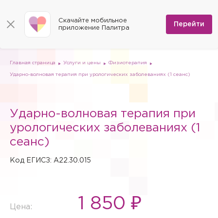
КОНТАКТЫ
Программы
0
Способы оплаты
Вакансии
Скачайте мобильное
Сертификаты
Перейти
Мы на карте
приложение Палитра
Страховые организации
Документы
Госпитализация в федеральные медицинские центры
Планы клиник
ДМС
Письмо директору
Партнёрские услуги
Планы парковок
Заказать документы для налоговой
Главная страница
Услуги и цены
Физиотерапия
Политика в отношении обработки персональных данных
Ударно-волновая терапия при урологических заболеваниях (1 сеанс)
Онлайн-диагностика
Скачать мобильное приложение
Ударно-волновая терапия при
Анкета оценки качества услуг
урологических заболеваниях (1
сеанс)
Код ЕГИСЗ: A22.30.015
1 850 ₽
Цена: