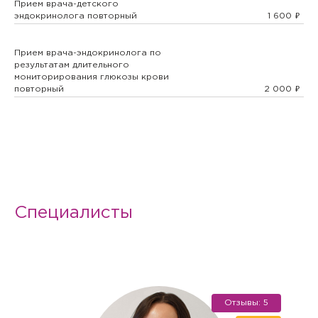
Бесплатный прием стоматолога-ортопеда
Прием врача-детского
эндокринолога повторный
1 600
Биопсия
Прием врача-эндокринолога по
результатам длительного
Брекеты
мониторирования глюкозы крови
повторный
2 000
Бюгельные протезы
Вазотомия
Вакцинация
Специалисты
Варикоз
Венозные тромбозы
Взятие б/материала
Отзывы: 5