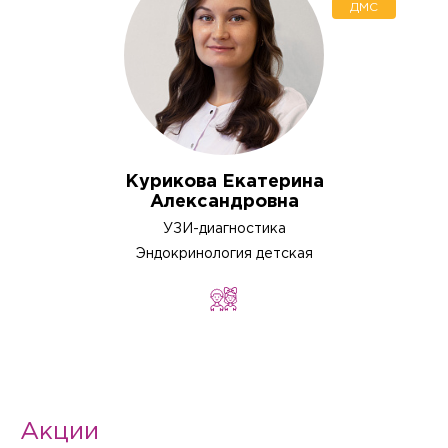
ДМС
Виниры
Восстановление зубов
Восстановление зубов
Вскрытие парапроктита
Курикова Екатерина
Александровна
Выскабливание слизистой оболочки матки
УЗИ-диагностика
Эндокринология детская
Гайморотомия
Гастроэнтерология
Гастроэнтерология детская
Акции
Гемисекция корня зуба