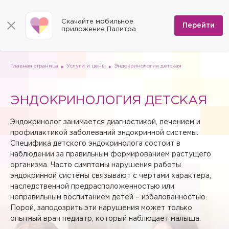
КОНТАКТЫ
Программы
0
Способы оплаты
Вакансии
Скачайте мобильное
Сертификаты
Перейти
Мы на карте
приложение Палитра
Страховые организации
Документы
Госпитализация в федеральные медицинские центры
Планы клиник
ДМС
Письмо директору
Партнёрские услуги
Планы парковок
Заказать документы для налоговой
Главная страница
Услуги и цены
Эндокринология детская
Политика в отношении обработки персональных данных
Онлайн-диагностика
ЭНДОКРИНОЛОГИЯ ДЕТСКАЯ
Скачать мобильное приложение
Анкета оценки качества услуг
Эндокринолог занимается диагностикой, лечением и
профилактикой заболеваний эндокринной системы.
Специфика детского эндокринолога состоит в
наблюдении за правильным формированием растущего
организма. Часто симптомы нарушения работы
эндокринной системы связывают с чертами характера,
наследственной предрасположенностью или
неправильным воспитанием детей – избалованностью.
Порой, заподозрить эти нарушения может только
опытный врач педиатр, который наблюдает малыша.