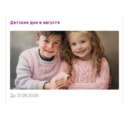
Геморроидэктомия
Детские дни в августе
Гинекология
Гипертермическая химиотерапия
Гистероскопия
Госпитализация
Грыжа белой линии живота
До 31.08.2026
Дезартеризация внутреннего геморроя
Дезартеризация узла