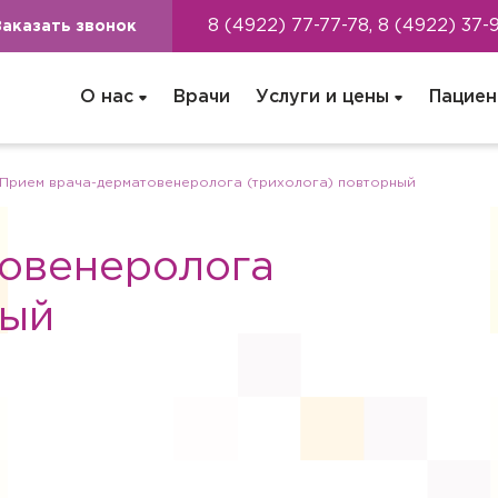
8 (4922) 77-77-78, 8 (4922) 37-
Заказать звонок
О нас
Врачи
Услуги и цены
Пациен
Прием врача-дерматовенеролога (трихолога) повторный
овенеролога
ный