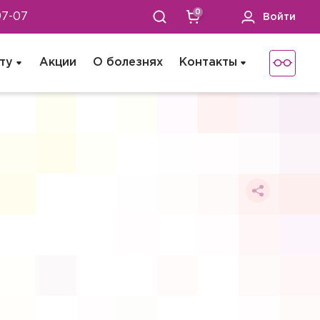
0
97-07
Войти
ту
Акции
О болезнях
Контакты