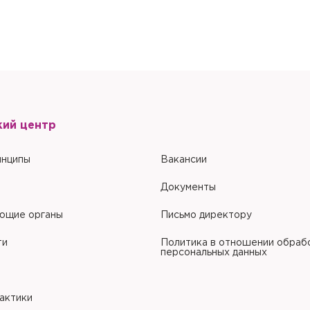
Настоящим подтверждаю, что я ознакомлен и согласен с условиями
По
обработки персональных данных
.
кий центр
инципы
Вакансии
Документы
ющие органы
Письмо директору
ти
Политика в отношении обраб
персональных данных
рактики