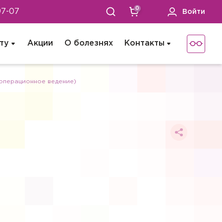
0
97-07
Войти
ту
Акции
О болезнях
Контакты
операционное ведение)