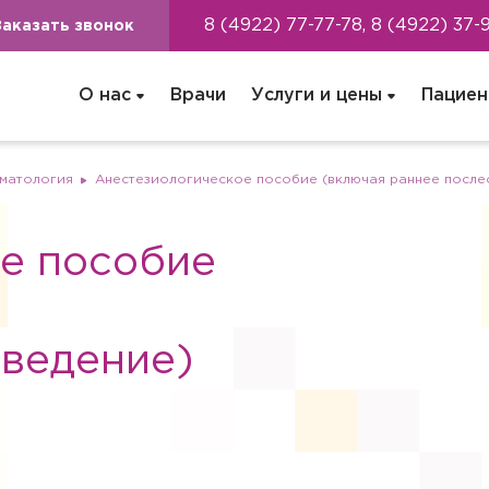
8 (4922) 77-77-78, 8 (4922) 37-
Заказать звонок
О нас
Врачи
Услуги и цены
Пациен
иматология
Анестезиологическое пособие (включая раннее после
е пособие
ведение)