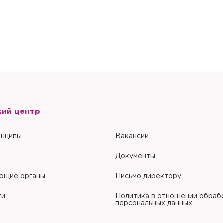
обработки персональных данных
.
Настоящим подтверждаю, что я ознакомлен и согласен с условиями
По
обработки персональных данных
.
кий центр
инципы
Вакансии
Документы
ющие органы
Письмо директору
ти
Политика в отношении обраб
персональных данных