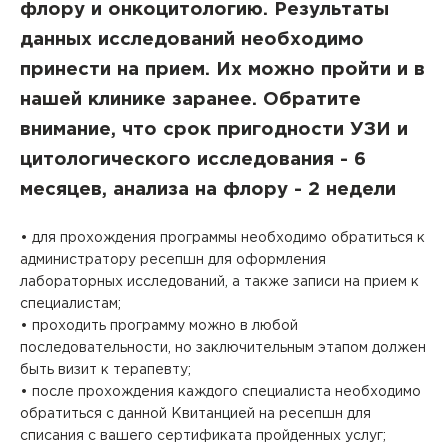
флору и онкоцитологию. Результаты
данных исследований необходимо
принести на прием. Их можно пройти и в
нашей клинике заранее. Обратите
внимание, что срок пригодности УЗИ и
цитологического исследования - 6
месяцев, анализа на флору - 2 недели
Вызов врача на дом
• для прохождения программы необходимо обратиться к
Если Вам необходима медицинская помощь, но посетить
клинику Вы не можете (или не хотите), мы окажем
администратору ресепшн для оформления
необходимые услуги с выездом на дом или в офис.
лабораторных исследований, а также записи на прием к
Квалифицированные специалисты проведут прием на
специалистам;
Заказ звонка
дому, осуществят забор биоматериала для
• проходить программу можно в любой
лабораторной диагностики или выполнят назначенные
Укажите, пожалуйста, Ваше имя, номер телефона,
Авторизация
последовательности, но заключительным этапом должен
процедуры (инъекции, массаж).
Авторизация
и специалист нашего контакт-центра свяжется с
быть визит к терапевту;
Вы покупаете анализы для
Выезд осуществляется при условии наличия свободной
Чтобы оплатить онлайн, необходимо авторизоваться,
Вами.
Перенести прием?
• после прохождения каждого специалиста необходимо
записи к врачу на необходимое для осуществления
указав логин и пароль, которые Вам выдали в клинике.
совершеннолетнего
Регистрация личного кабинета пациента производится в
Внимание!
обратиться с данной Квитанцией на ресепшн для
выезда количество времени. Вызвать специалиста
Покупка анализа
регистратуре любой клиники сети «Палитра» при
Внимание!
Подготовка к приёму
пациента?
Подтверждение телефона
можно по телефонам 8 (4922) 77-77-78, 8 (800) 707-77-
личном присутствии пациента и предъявлении им
списания с вашего сертификата пройденных услуг;
Обратите внимание! После авторизации заказ может
78.