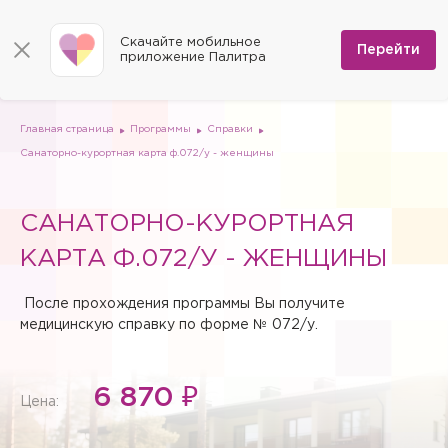
КОНТАКТЫ
Программы
0
Способы оплаты
Вакансии
Скачайте мобильное
Сертификаты
Перейти
Мы на карте
приложение Палитра
Страховые организации
Документы
Госпитализация в федеральные медицинские центры
Планы клиник
ДМС
Письмо директору
Партнёрские услуги
Планы парковок
Заказать документы для налоговой
Главная страница
Программы
Справки
Политика в отношении обработки персональных данных
Санаторно-курортная карта ф.072/у - женщины
Онлайн-диагностика
Скачать мобильное приложение
САНАТОРНО-КУРОРТНАЯ
Анкета оценки качества услуг
КАРТА Ф.072/У - ЖЕНЩИНЫ
После прохождения программы Вы получите
медицинскую справку по форме № 072/у.
6 870 ₽
Цена: