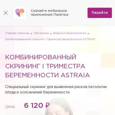
КОНТАКТЫ
Программы
0
Способы оплаты
Вакансии
Скачайте мобильное
Сертификаты
Перейти
Мы на карте
приложение Палитра
Страховые организации
Документы
Госпитализация в федеральные медицинские центры
Планы клиник
ДМС
Письмо директору
Партнёрские услуги
Планы парковок
Заказать документы для налоговой
Главная страница
Программы
Ведение беременности
Политика в отношении обработки персональных данных
Комбинированный скрининг I триместра беременности ASTRAIA
Онлайн-диагностика
Скачать мобильное приложение
КОМБИНИРОВАННЫЙ
Анкета оценки качества услуг
СКРИНИНГ I ТРИМЕСТРА
БЕРЕМЕННОСТИ ASTRAIA
Специальный скрининг для выявления рисков патологии
плода и осложнений беременности
6 120 ₽
Цена: