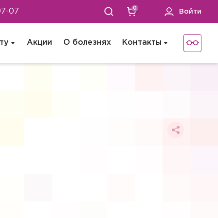
0
97-07
Войти
ту
Акции
О болезнях
Контакты