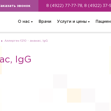
8 (4922) 77-77-78, 8 (4922) 37-
Заказать звонок
О нас
Врачи
Услуги и цены
Пациен
Аллерген f210 - ананас, IgG
ас, IgG