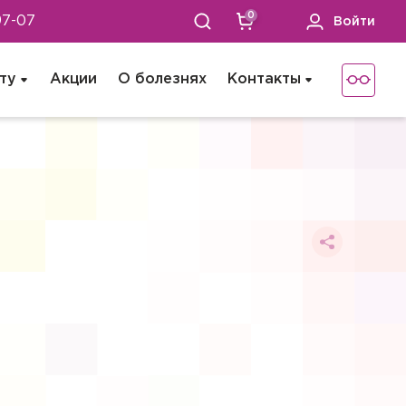
0
97-07
Войти
ту
Акции
О болезнях
Контакты