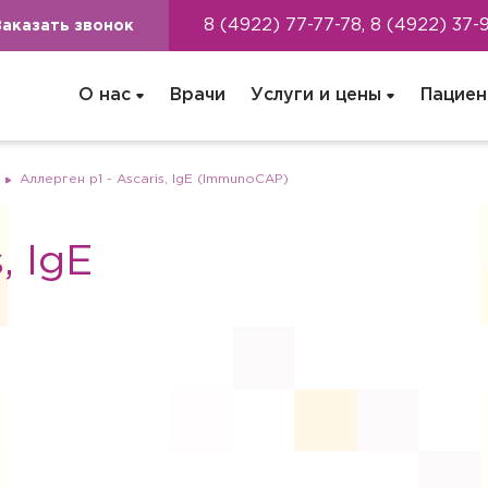
8 (4922) 77-77-78, 8 (4922) 37-
Заказать звонок
О нас
Врачи
Услуги и цены
Пациен
Аллерген p1 - Ascaris, IgE (ImmunoCAP)
, IgE