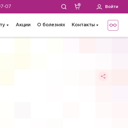
0
97-07
Войти
ту
Акции
О болезнях
Контакты