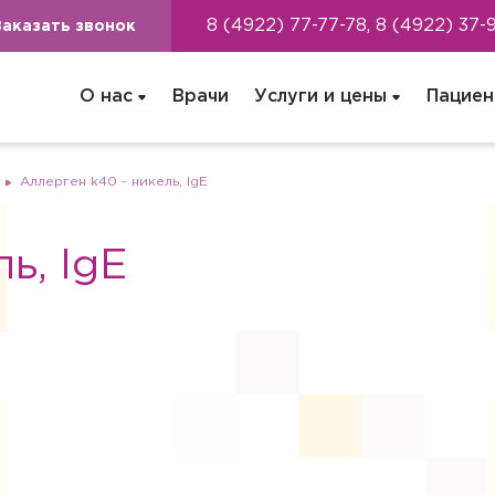
8 (4922) 77-77-78, 8 (4922) 37-
Заказать звонок
О нас
Врачи
Услуги и цены
Пациен
Аллерген k40 - никель, IgE
ь, IgE