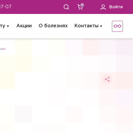
0
97-07
Войти
ту
Акции
О болезнях
Контакты
нан