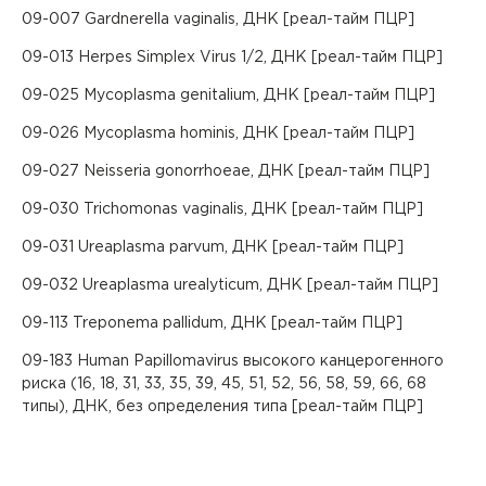
09-007 Gardnerella vaginalis, ДНК [реал-тайм ПЦР]
09-013 Herpes Simplex Virus 1/2, ДНК [реал-тайм ПЦР]
09-025 Mycoplasma genitalium, ДНК [реал-тайм ПЦР]
09-026 Mycoplasma hominis, ДНК [реал-тайм ПЦР]
09-027 Neisseria gonorrhoeae, ДНК [реал-тайм ПЦР]
09-030 Trichomonas vaginalis, ДНК [реал-тайм ПЦР]
09-031 Ureaplasma parvum, ДНК [реал-тайм ПЦР]
Вызов врача на дом
09-032 Ureaplasma urealyticum, ДНК [реал-тайм ПЦР]
Если Вам необходима медицинская помощь, но посетить
клинику Вы не можете (или не хотите), мы окажем
09-113 Treponema pallidum, ДНК [реал-тайм ПЦР]
необходимые услуги с выездом на дом или в офис.
09-183 Human Papillomavirus высокого канцерогенного
Квалифицированные специалисты проведут прием на
Заказ звонка
риска (16, 18, 31, 33, 35, 39, 45, 51, 52, 56, 58, 59, 66, 68
дому, осуществят забор биоматериала для
лабораторной диагностики или выполнят назначенные
типы), ДНК, без определения типа [реал-тайм ПЦР]
Укажите, пожалуйста, Ваше имя, номер телефона,
Авторизация
процедуры (инъекции, массаж).
Авторизация
и специалист нашего контакт-центра свяжется с
Вы покупаете анализы для
Выезд осуществляется при условии наличия свободной
Чтобы оплатить онлайн, необходимо авторизоваться,
Вами.
Перенести прием?
записи к врачу на необходимое для осуществления
указав логин и пароль, которые Вам выдали в клинике.
совершеннолетнего
Регистрация личного кабинета пациента производится в