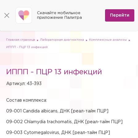
КОНТАКТЫ
Программы
0
Способы оплаты
Вакансии
Скачайте мобильное
Сертификаты
Перейти
Мы на карте
приложение Палитра
Страховые организации
Документы
Госпитализация в федеральные медицинские центры
Планы клиник
ДМС
Письмо директору
Партнёрские услуги
Планы парковок
Заказать документы для налоговой
Главная страница
Лабораторная диагностика
Комплексные анализы
Политика в отношении обработки персональных данных
ИППП - ПЦР 13 инфекций
Онлайн-диагностика
Скачать мобильное приложение
ИППП - ПЦР 13 инфекций
Анкета оценки качества услуг
Артикул: 43-393
Состав комплекса:
09-001 Candida albicans, ДНК [реал-тайм ПЦР]
09-002 Chlamydia trachomatis, ДНК [реал-тайм ПЦР]
09-003 Cytomegalovirus, ДНК [реал-тайм ПЦР]