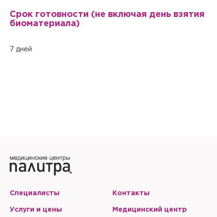
Настоящим подтверждаю, что я ознакомлен и согласен с
условиями
Политики в отношении обработки персональных
Срок готовности (не включая день взятия
данных
.
биоматериала)
7 дней
Специалисты
Контакты
Услуги и цены
Медицинский центр