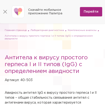
КОНТАКТЫ
Программы
0
Способы оплаты
Вакансии
Скачайте мобильное
Сертификаты
Перейти
Мы на карте
приложение Палитра
Страховые организации
Документы
Госпитализация в федеральные медицинские центры
Планы клиник
ДМС
Письмо директору
Партнёрские услуги
Планы парковок
Заказать документы для налоговой
Главная страница
Лабораторная диагностика
Комплексные анализы
Политика в отношении обработки персональных данных
Антитела к вирусу простого герпеса I и II типов (IgG) с определением
Онлайн-диагностика
авидности
Скачать мобильное приложение
Анкета оценки качества услуг
Антитела к вирусу простого
герпеса I и II типов (IgG) с
определением авидности
Артикул: 40-503
Авидность антител IgG к вирусу простого герпеса I и II
типов – общая стабильность связывания антител с
антигенами вируса, которая характеризуется