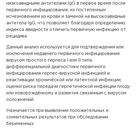
низкоавидными антителами IgG в первое время после
первичного инфицирования, их постепенным
исчезновением из крови и заменой на высокоавидные
антитела IgG, что позволяет благодаря определению
индекса авидности отличить первичную инфекцию от
рецидива.
Данный анализ используется для подтверждения или
исключения недавнего первичного инфицирования
вирусом простого герпеса I или II типа,
дифференциальной диагностики первичного
инфицирования герпес-вирусной инфекцией и
Вызов врача на дом
реактивации хронической или латентной инфекции,
оценки риска передачи герпетической инфекции плоду
или новорождённому и развития связанным с вирусом
Если Вам необходима медицинская помощь, но посетить
клинику Вы не можете (или не хотите), мы окажем
осложнений.
необходимые услуги с выездом на дом или в офис.
Назначается при выявлении положительных и
Квалифицированные специалисты проведут прием на
Заказ звонка
сомнительных результатов при обследовании
дому, осуществят забор биоматериала для
лабораторной диагностики или выполнят назначенные
беременных.
Укажите, пожалуйста, Ваше имя, номер телефона,
Авторизация
процедуры (инъекции, массаж).
Авторизация
и специалист нашего контакт-центра свяжется с
Вы покупаете анализы для
Выезд осуществляется при условии наличия свободной
Чтобы оплатить онлайн, необходимо авторизоваться,