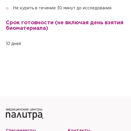
Не курить в течение 30 минут до исследования.
Настоящим подтверждаю, что я ознакомлен и согласен с
условиями
Политики в отношении обработки персональных
данных
.
Срок готовности (не включая день взятия
биоматериала)
10 дней
Специалисты
Контакты