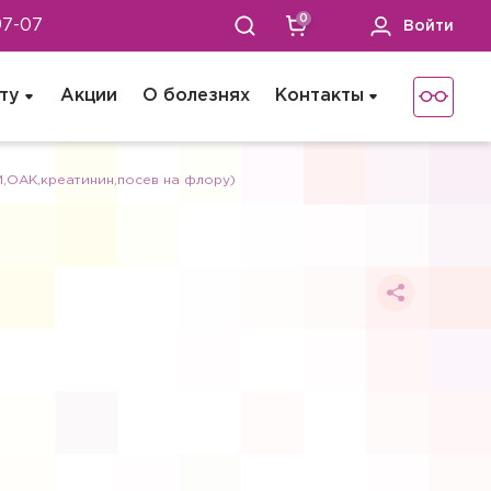
0
97-07
Войти
ту
Акции
О болезнях
Контакты
ОАК,креатинин,посев на флору)