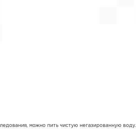
ача на дом
цинская помощь, но посетить клинику Вы не можете (или
следования, можно пить чистую негазированную воду.
дом на дом или в офис.