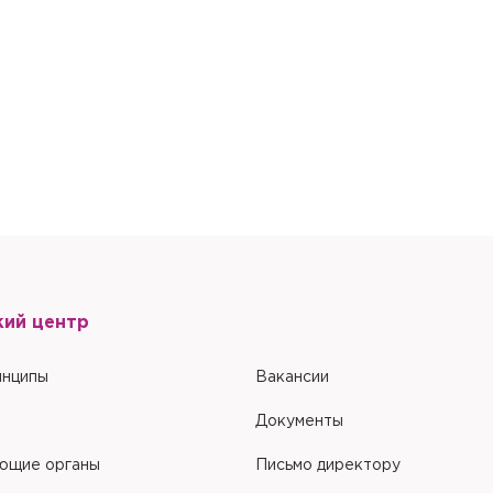
ом компьютере
ом компьютере
Настоящим подтверждаю, что я ознакомлен и согласен с условиями
По
обработки персональных данных
.
Настоящим подтверждаю, что я ознакомлен и согласен с условиями
По
обработки персональных данных
.
кий центр
инципы
Вакансии
Документы
ющие органы
Письмо директору