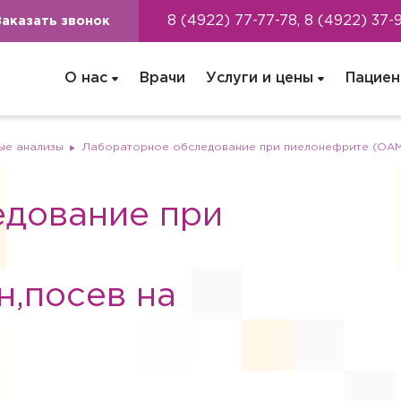
8 (4922) 77-77-78, 8 (4922) 37-
Заказать звонок
О нас
Врачи
Услуги и цены
Пациен
ые анализы
Лабораторное обследование при пиелонефрите (ОАМ,
едование при
,посев на