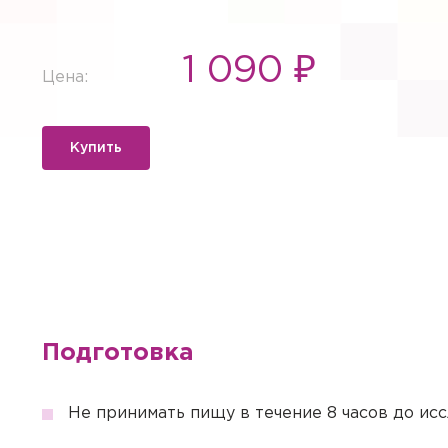
1 090 ₽
Цена:
Купить
Подготовка
Вызов вр
Если Вам необходима меди
Не принимать пищу в течение 8 часов до ис
необходимые услуги с выез