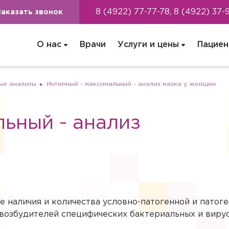
8 (4922) 77-77-78, 8 (4922) 37-
Заказать звонок
О нас
Врачи
Услуги и цены
Пациен
ые анализы
Интимный - максимальный - анализ мазка у женщин
ьный - анализ
е наличия и количества условно-патогенной и пато
 возбудителей специфических бактериальных и виру