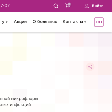
0
97-07
Войти
ту
Акции
О болезнях
Контакты
генной микрофлоры
сных инфекций,