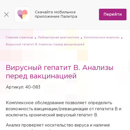
КОНТАКТЫ
Программы
0
Способы оплаты
Вакансии
Скачайте мобильное
Сертификаты
Перейти
Мы на карте
приложение Палитра
Страховые организации
Документы
Госпитализация в федеральные медицинские центры
Планы клиник
ДМС
Письмо директору
Партнёрские услуги
Планы парковок
Заказать документы для налоговой
Главная страница
Лабораторная диагностика
Комплексные анализы
Политика в отношении обработки персональных данных
Вирусный гепатит B. Анализы перед вакцинацией
Онлайн-диагностика
Скачать мобильное приложение
Вирусный гепатит B. Анализы
Анкета оценки качества услуг
перед вакцинацией
Артикул: 40-083
Комплексное обследование позволяет определить
возможность вакцинации/ревакцинации от гепатита В и
исключить хронический вирусный гепатит В.
Анализ проверяет носительство вируса и наличие