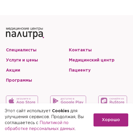
Запомнить меня на этом компьютере
Настоящим подтверждаю, что я ознакомлен и согласен с
условиями
Политики в отношении обработки персональных
данных
.
Отправить
Настоящим подтверждаю, что я ознакомлен и согласен с
условиями
Политики в отношении обработки персональных
данных
.
Специалисты
Контакты
Услуги и цены
Медицинский центр
Акции
Пациенту
Программы
Этот сайт использует
Cookies
для
улучшения сервисов. Продолжая, Вы
Хорошо
Карта сайта
Скачать мобильное приложение
соглашаетесь с
Политикой по
обработке персональных данных
.