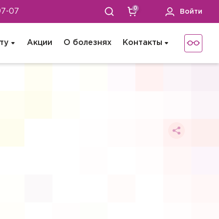
0
97-07
Войти
ту
Акции
О болезнях
Контакты