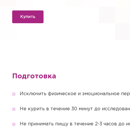
Купить
Вызов вр
Подготовка
Если Вам необходима меди
необходимые услуги с выез
Заказ зв
Исключить физическое и эмоциональное пер
Квалифицированные специ
лабораторной диагностики
Авториз
Укажите, пожалуйст
Внимание
Внимание
Авториз
Покупка 
Не курить в течение 30 минут до исследован
Выезд осуществляется при
Подготов
центра свяжется с 
выезда количество времен
Вы покуп
Перенест
Чтобы оплатить онлайн, не
78.
Подтвер
Не принимать пищу в течение 2-3 часов до 
Регистрация личного каби
Подт
личном присутствии пацие
Обратите внимание! После