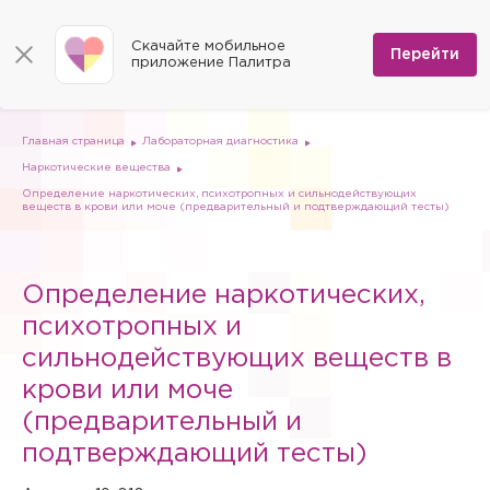
КОНТАКТЫ
Программы
0
Способы оплаты
Вакансии
Скачайте мобильное
Сертификаты
Перейти
Мы на карте
приложение Палитра
Страховые организации
Документы
Госпитализация в федеральные медицинские центры
Планы клиник
ДМС
Письмо директору
Партнёрские услуги
Планы парковок
Заказать документы для налоговой
Главная страница
Лабораторная диагностика
Политика в отношении обработки персональных данных
Наркотические вещества
Онлайн-диагностика
Определение наркотических, психотропных и сильнодействующих
веществ в крови или моче (предварительный и подтверждающий тесты)
Скачать мобильное приложение
Анкета оценки качества услуг
Определение наркотических,
психотропных и
сильнодействующих веществ в
крови или моче
(предварительный и
подтверждающий тесты)