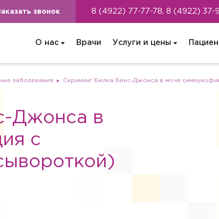
8 (4922) 77-77-78, 8 (4922) 37-
Заказать звонок
О нас
Врачи
Услуги и цены
Пациен
ные заболевания
Скрининг Белка Бенс-Джонса в моче (иммунофи
с-Джонса в
ия с
сывороткой)