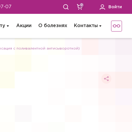
0
97-07
Войти
ту
Акции
О болезнях
Контакты
ксация с поливалентной антисывороткой)