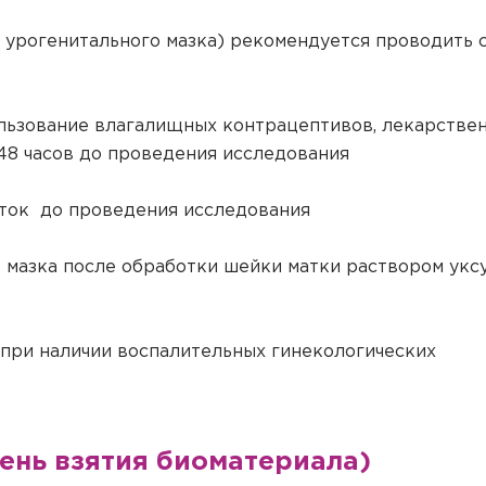
урогенитального мазка) рекомендуется проводить с
ользование влагалищных контрацептивов, лекарстве
ача на дом
 48 часов до проведения исследования
цинская помощь, но посетить клинику Вы не можете (или
уток до проведения исследования
дом на дом или в офис.
онка
алисты проведут прием на дому, осуществят забор биом
 мазка после обработки шейки матки раствором укс
 или выполнят назначенные процедуры (инъекции, масса
ация
а, Ваше имя, номер телефона, и специалис
!
!
ация
анализа
 условии наличия свободной записи к врачу на необход
ка к приёму
Вами.
и. Вызвать специалиста можно по телефонам 8 (4922) 77
аете анализы для
и прием?
обходимо авторизоваться, указав логин и пароль, которы
ждение приёма
при наличии воспалительных гинекологических
нета пациента производится в регистратуре любой клин
верждение телефо
нолетнего пациент
нта и предъявлении им удостоверения личности.
 авторизации заказ может быть скорректирован в соотв
и аккаунта.
", Вы подтверждаете отмену приёма или е
циент, для оформления заказа необходимо подтвердить
выбора в корзину будут добавлены соответствующие усл
енеджер свяжется с Вами в ближайшее вр
она
день взятия биоматериала)