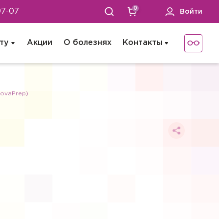
0
97-07
Войти
ту
Акции
О болезнях
Контакты
NovaPrep)