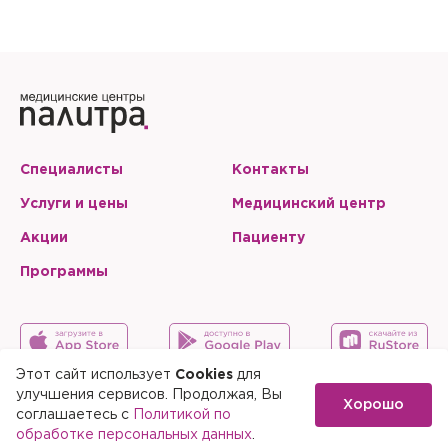
Запомнить меня на этом компьютере
Настоящим подтверждаю, что я ознакомлен и согласен с
условиями
Политики в отношении обработки персональных
данных
.
Отправить
Настоящим подтверждаю, что я ознакомлен и согласен с
условиями
Политики в отношении обработки персональных
данных
.
Специалисты
Контакты
Услуги и цены
Медицинский центр
Акции
Пациенту
Программы
Этот сайт использует
Cookies
для
улучшения сервисов. Продолжая, Вы
Хорошо
Карта сайта
Скачать мобильное приложение
соглашаетесь с
Политикой по
обработке персональных данных
.