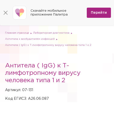
КОНТАКТЫ
Программы
0
Способы оплаты
Вакансии
Скачайте мобильное
Сертификаты
Перейти
Мы на карте
приложение Палитра
Страховые организации
Документы
Госпитализация в федеральные медицинские центры
Планы клиник
ДМС
Письмо директору
Партнёрские услуги
Планы парковок
Заказать документы для налоговой
Главная страница
Лабораторная диагностика
Политика в отношении обработки персональных данных
Антитела к возбудителям инфекций
Онлайн-диагностика
Антитела ( IgG) к Т-лимфотропному вирусу человека типа 1 и 2
Скачать мобильное приложение
Анкета оценки качества услуг
Антитела ( IgG) к Т-
лимфотропному вирусу
человека типа 1 и 2
Артикул: 07-131
Код ЕГИСЗ: A26.06.087
Вызов врача на дом