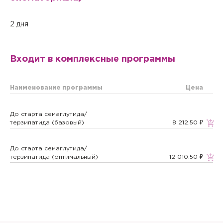
данных
.
Отправить
2 дня
Настоящим подтверждаю, что я ознакомлен и согласен с
условиями
Политики в отношении обработки персональных
данных
.
Входит в комплексные программы
Наименование программы
Цена
До старта семаглутида/
терзипатида (базовый)
8 212.50 ₽
До старта семаглутида/
терзипатида (оптимальный)
12 010.50 ₽