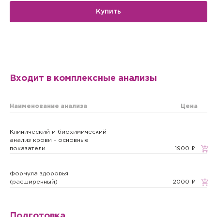
Купить
Входит в комплексные анализы
Наименование анализа
Цена
Клинический и биохимический
анализ крови - основные
показатели
1900
Вызов врача на дом
Если Вам необходима медицинская помощь, но посетить
Формула здоровья
клинику Вы не можете (или не хотите), мы окажем
(расширенный)
2000
необходимые услуги с выездом на дом или в офис.
Квалифицированные специалисты проведут прием на
Заказ звонка
дому, осуществят забор биоматериала для
Подготовка