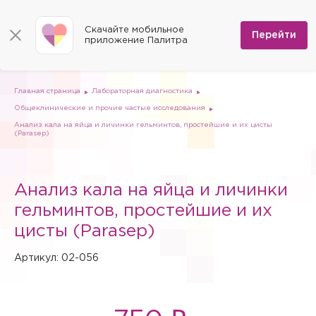
КОНТАКТЫ
Программы
0
Способы оплаты
Вакансии
Скачайте мобильное
Сертификаты
Перейти
Мы на карте
приложение Палитра
Страховые организации
Документы
Госпитализация в федеральные медицинские центры
Планы клиник
ДМС
Письмо директору
Партнёрские услуги
Планы парковок
Заказать документы для налоговой
Главная страница
Лабораторная диагностика
Политика в отношении обработки персональных данных
Общеклинические и прочие частые исследования
Онлайн-диагностика
Анализ кала на яйца и личинки гельминтов, простейшие и их цисты
(Parasep)
Скачать мобильное приложение
Анкета оценки качества услуг
Анализ кала на яйца и личинки
гельминтов, простейшие и их
цисты (Parasep)
Артикул: 02-056