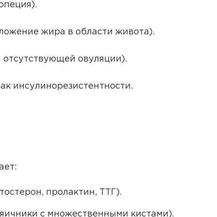
опеция).
ложение жира в области живота).
и отсутствующей овуляции).
нак инсулинорезистентности.
ает:
тостерон, пролактин, ТТГ).
 яичники с множественными кистами).