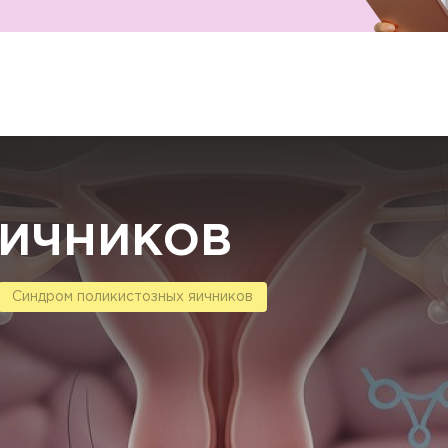
ЯИЧНИКОВ
Синдром поликистозных яичников