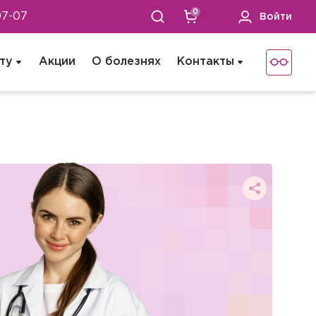
0
97-07
Войти
ту
Акции
О болезнях
Контакты