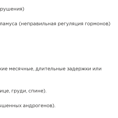
арушения)
ламуса (неправильная регуляция гормонов)
кие месячные, длительные задержки или
це, груди, спине).
вышенных андрогенов).