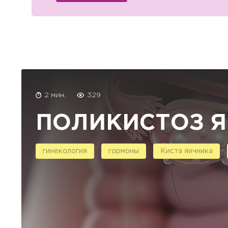
2 мин.
329
ПОЛИКИСТОЗ 
гинекология
гормоны
Киста яичника