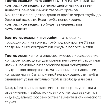
Гистеросальпингография (ГСГ)
. В матку вводится
контрастное вещество через шейку матки, и затем
делается рентген снимок тазовых органов.
Контрастное вещество должно пройти через трубы до
брюшной полости. Если трубы непроходимы,
контрастное вещество будет замедлено или
Вызов врача на дом
остановлено.
Эхогистеросальпингография
– это оценка
Если Вам необходима медицинская помощь, но посетить
клинику Вы не можете (или не хотите), мы окажем
проходимости маточных труб под контролем УЗ при
необходимые услуги с выездом на дом или в офис.
введении в них контрастной среды в полость матки.
Квалифицированные специалисты проведут прием на
Заказ звонка
Гистероскопия
- это эндоскопическое исследование,
дому, осуществят забор биоматериала для
которое проводится для оценки внутренней структуры
лабораторной диагностики или выполнят назначенные
Укажите, пожалуйста, Ваше имя, номер телефона,
Авторизация
процедуры (инъекции, массаж).
матки. С помощью гистероскопа врач осматривает
Авторизация
и специалист нашего контакт-центра свяжется с
внутреннюю поверхность матки и выявляет аномалии,
Вы покупаете анализы для
Выезд осуществляется при условии наличия свободной
Чтобы оплатить онлайн, необходимо авторизоваться,
Вами.
Перенести прием?
которые могут быть причиной непроходимости труб и
записи к врачу на необходимое для осуществления
указав логин и пароль, которые Вам выдали в клинике.
совершеннолетнего
Регистрация личного кабинета пациента производится в
Внимание!
оценивает устья маточных труб и свободны ли они.
выезда количество времени. Вызвать специалиста
Покупка анализа
регистратуре любой клиники сети «Палитра» при
Внимание!
Подготовка к приёму
пациента?
Подтверждение телефона
можно по телефонам 8 (4922) 77-77-78, 8 (800) 707-77-
личном присутствии пациента и предъявлении им
Обратите внимание! После авторизации заказ может
78.
Каждый из этих методов имеет свои преимущества и
Подтверждение приёма
удостоверения личности.
Нажимая кнопку "Да", Вы
быть скорректирован в соответствии с возрастом,
В зависимости от вашего выбора в корзину будут
Уважаемый пациент, для оформления заказа
указанным при регистрации аккаунта.
ограничения, и выбор конкретного метода зависит от
подтверждаете отмену приёма или его
добавлены соответствующие услуги.
необходимо подтвердить номер телефона
индивидуальных особенностей пациента и клинического
перенос на другую дату. Наш
Авторизация
Авторизация
случая.
Выберите сопутствующую
Пациенту с данным аккаунтом для продолжения