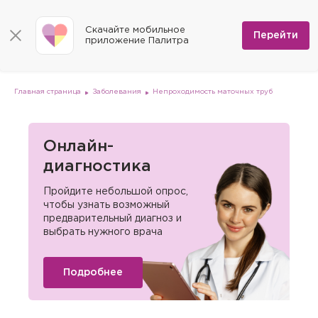
КОНТАКТЫ
Программы
0
Способы оплаты
Вакансии
Скачайте мобильное
Сертификаты
Перейти
Мы на карте
приложение Палитра
Страховые организации
Документы
Госпитализация в федеральные медицинские центры
Планы клиник
ДМС
Письмо директору
Партнёрские услуги
Планы парковок
Заказать документы для налоговой
Главная страница
Заболевания
Непроходимость маточных труб
Политика в отношении обработки персональных данных
Онлайн-диагностика
Скачать мобильное приложение
Онлайн-
диагностика
Анкета оценки качества услуг
Пройдите небольшой опрос,
чтобы узнать возможный
предварительный диагноз и
выбрать нужного врача
Подробнее