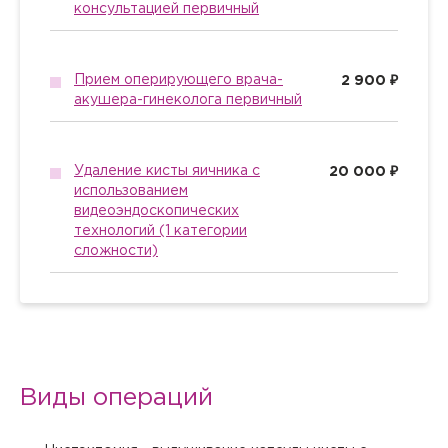
консультацией первичный
Прием оперирующего врача-
2 900 ₽
акушера-гинеколога первичный
Удаление кисты яичника с
20 000 ₽
использованием
видеоэндоскопических
технологий (1 категории
сложности)
Вызов врача на дом
Если Вам необходима медицинская помощь, но посетить
клинику Вы не можете (или не хотите), мы окажем
Виды операций
необходимые услуги с выездом на дом или в офис.
Квалифицированные специалисты проведут прием на
Заказ звонка