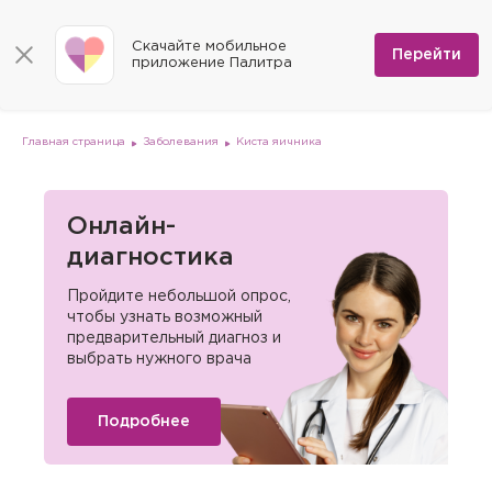
КОНТАКТЫ
Программы
0
Способы оплаты
Вакансии
Скачайте мобильное
Сертификаты
Перейти
Мы на карте
приложение Палитра
Страховые организации
Документы
Госпитализация в федеральные медицинские центры
Планы клиник
ДМС
Письмо директору
Партнёрские услуги
Планы парковок
Заказать документы для налоговой
Главная страница
Заболевания
Киста яичника
Политика в отношении обработки персональных данных
Онлайн-диагностика
Скачать мобильное приложение
Онлайн-
диагностика
Анкета оценки качества услуг
Пройдите небольшой опрос,
чтобы узнать возможный
предварительный диагноз и
выбрать нужного врача
Подробнее