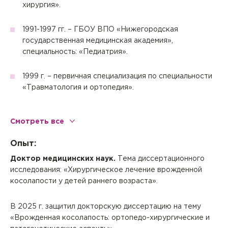
хирургия».
1991-1997 гг. – ГБОУ ВПО «Нижегородская
государственная медицинская академия»,
специальность: «Педиатрия».
1999 г. – первичная специализация по специальности
«Травматология и ортопедия».
2003-2005 год – очная аспирантура на базе
Смотреть все
Государственного учреждения «Нижегородский
научно-исследовательский институт травматологии и
Опыт:
ортопедии Министерства здравоохранения
Российской Федерации».
Доктор медицинских наук.
Тема диссертационного
исследования: «Хирургическое лечение врожденной
косолапости у детей раннего возраста».
В 2013 году окончил ФГАОУ ВПО «Национальный
исследовательский университет «Высшая школа
экономики» по программе «Инновационный
В 2025 г. защитил докторскую диссертацию на тему
менеджмент».
«Врожденная косолапость: ортопедо-хирургические и