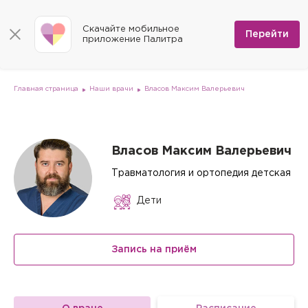
КОНТАКТЫ
Программы
0
Способы оплаты
Вакансии
Скачайте мобильное
Сертификаты
Перейти
Мы на карте
приложение Палитра
Страховые организации
Документы
Госпитализация в федеральные медицинские центры
Планы клиник
ДМС
Письмо директору
Партнёрские услуги
Планы парковок
Заказать документы для налоговой
Главная страница
Наши врачи
Власов Максим Валерьевич
Политика в отношении обработки персональных данных
Онлайн-диагностика
Скачать мобильное приложение
Власов Максим Валерьевич
Анкета оценки качества услуг
Травматология и ортопедия детская
Дети
Запись на приём