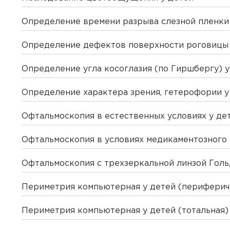
Определение времени разрыва слезной пленки
Определение дефектов поверхности роговицы 
Определение угла косоглазия (по Гиршбергу) у
Вызов вр
Определение характера зрения, гетерофории у
Офтальмоскопия в естественных условиях у де
Если Вам необходима меди
необходимые услуги с выез
Офтальмоскопия в условиях медикаментозного 
Заказ зв
Квалифицированные специ
лабораторной диагностики
Авториз
Офтальмоскопия с трехзеркальной линзой Голь
Укажите, пожалуйст
Внимание
Внимание
Авториз
Покупка 
Выезд осуществляется при
Подготов
центра свяжется с 
выезда количество времен
Периметрия компьютерная у детей (периферич
Вы покуп
Перенест
Чтобы оплатить онлайн, не
78.
Подтвер
Регистрация личного каби
Подт
совершен
личном присутствии пацие
Обратите внимание! После
Периметрия компьютерная у детей (тотальная)
указанным при регистраци
Нажимая кнопку "Да