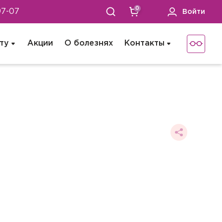
0
97-07
Войти
ту
Акции
О болезнях
Контакты