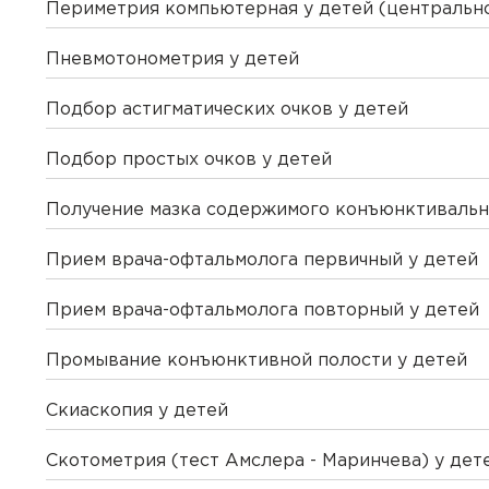
Уважаемый па
Периметрия компьютерная у детей (центрально
В зависимости от вашего 
другую дату. Наш м
номер телеф
всех деталей.
Пневмотонометрия у детей
Авториз
Авториз
Выберите
В корзине уже сущ
Пациенту с данным
ВНИМАНИЕ!
ВНИМАНИЕ!
покупки корзина бу
переоформить догов
Подбор астигматических очков у детей
Документы автомат
Чтобы оплатить онлайн, не
Чтобы оплатить онлайн, не
Вы подтвердили при
Вы подтвердили при
аккаунта. Для оформ
Подбор простых очков у детей
К данному приёму 
аккаунт.
Получение мазка содержимого конъюнктивально
Отпра
Хорошо
Да
Отправить
Да
Прием врача-офтальмолога первичный у детей
Отправить
Закрыть
Купить
С
Сбросить чекап и куп
Хорошо
Запомнить меня на эт
Прием врача-офтальмолога повторный у детей
Запомнить меня на эт
Отправить
Промывание конъюнктивной полости у детей
Скиаскопия у детей
Отправить
Скотометрия (тест Амслера - Маринчева) у дет