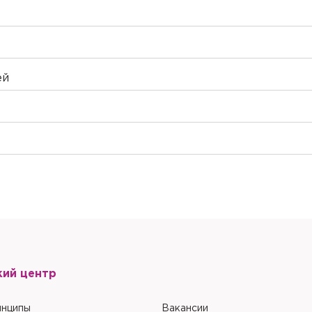
ей
кий центр
инципы
Вакансии