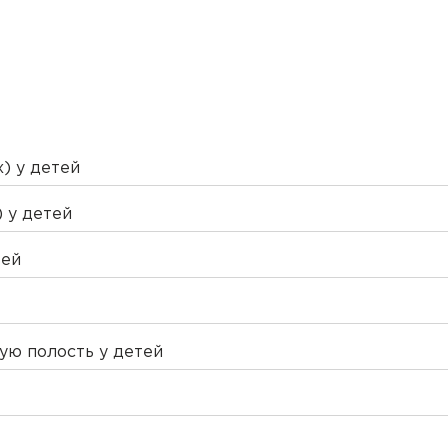
) у детей
 у детей
тей
ую полость у детей