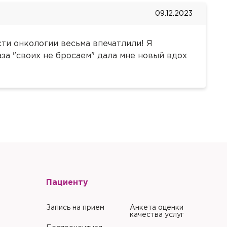
емя для уточнения
09.12.2023
лугу
олжении
бходимо
ти онкологии весьма впечатлили! Я
о
е Вам выдали в клинике.
е Вам выдали в клинике.
аза "своих не бросаем" дала мне новый вдох
е в его
Забыли пароль?
Забыли пароль?
литики в отношении
Пациенту
литики в отношении
Запись на прием
Анкета оценки
качества услуг