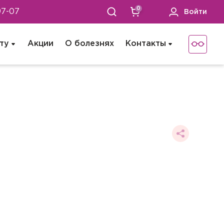
0
97-07
Войти
ту
Акции
О болезнях
Контакты