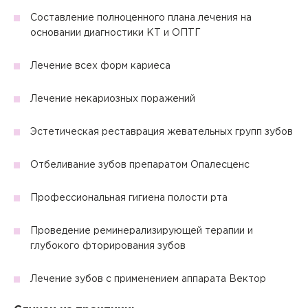
Отправить
Отправить
Составление полноценного плана лечения на
Запомнить меня на этом компьютере
«Рецепт успешной реставрации»
Запомнить меня на этом компьютере
Настоящим подтверждаю, что я ознакомлен и согласен с
основании диагностики КТ и ОПТГ
условиями
Политики в отношении обработки персональных
данных
.
«Изоляция рабочего поля в стоматологии»
Лечение всех форм кариеса
Отправить
«Вопросы эпидемиологии и профилактики инфекций,
Лечение некариозных поражений
связанных с оказанием медицинской помощи»
Настоящим подтверждаю, что я ознакомлен и согласен с
условиями
Политики в отношении обработки персональных
данных
.
Эстетическая реставрация жевательных групп зубов
Отбеливание зубов препаратом Опалесценс
Профессиональная гигиена полости рта
Проведение реминерализирующей терапии и
глубокого фторирования зубов
Лечение зубов с применением аппарата Вектор