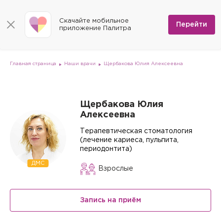
КОНТАКТЫ
Программы
0
Способы оплаты
Вакансии
Скачайте мобильное
Сертификаты
Перейти
Мы на карте
приложение Палитра
Страховые организации
Документы
Госпитализация в федеральные медицинские центры
Планы клиник
ДМС
Письмо директору
Партнёрские услуги
Планы парковок
Заказать документы для налоговой
Главная страница
Наши врачи
Щербакова Юлия Алексеевна
Политика в отношении обработки персональных данных
Онлайн-диагностика
Скачать мобильное приложение
Щербакова Юлия
Алексеевна
Анкета оценки качества услуг
Терапевтическая стоматология
(лечение кариеса, пульпита,
периодонтита)
ДМС
Взрослые
Запись на приём