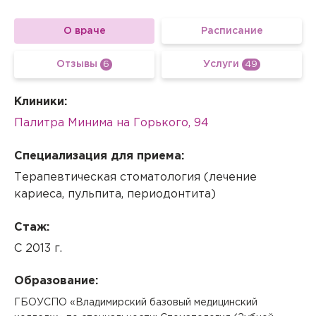
О враче
Расписание
Отзывы
Услуги
6
49
Клиники:
Палитра Минима на Горького, 94
Специализация для приема:
Терапевтическая стоматология (лечение
кариеса, пульпита, периодонтита)
Стаж:
С 2013 г.
Вызов врача на дом
Образование:
Если Вам необходима медицинская помощь, но посетить
ГБОУСПО «Владимирский базовый медицинский
клинику Вы не можете (или не хотите), мы окажем