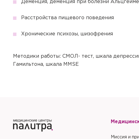
Деменция, деменция при болезни Альцгейм
Отправить
Закрыть
Купить
С
Сбросить чекап и куп
Хорошо
Запомнить меня на эт
Расстройства пищевого поведения
Запомнить меня на эт
Отправить
Хронические психозы, шизофрения
Отправить
Методики работы: СМОЛ- тест, шкала депресси
Гамильтона, шкала MMSE
Медицинс
Миссия и пр