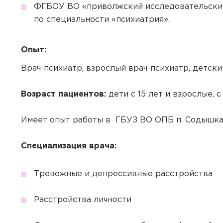
Если Вам необходима меди
ФГБОУ ВО «приволжский исследовательский
необходимые услуги с выез
по специальности «психиатрия».
Заказ зв
Квалифицированные специ
лабораторной диагностики
Авториз
Укажите, пожалуйст
Внимание
Внимание
Опыт:
Авториз
Покупка 
Выезд осуществляется при
Подготов
центра свяжется с 
выезда количество времен
Врач-психиатр, взрослый врач-психиатр, детски
Вы покуп
Перенест
Чтобы оплатить онлайн, не
78.
Подтвер
Регистрация личного каби
Подт
совершен
личном присутствии пацие
Обратите внимание! После
Возраст пациентов:
дети с 15 лет и взрослые, 
указанным при регистраци
Нажимая кнопку "Да
Уважаемый па
В зависимости от вашего 
Имеет опыт работы в ГБУЗ ВО ОПБ п. Содышка
другую дату. Наш м
номер телеф
всех деталей.
Авториз
Авториз
Выберите
В корзине уже сущ
Пациенту с данным
Специализация врача:
ВНИМАНИЕ!
ВНИМАНИЕ!
покупки корзина бу
переоформить догов
Документы автомат
Чтобы оплатить онлайн, не
Чтобы оплатить онлайн, не
Вы подтвердили при
Вы подтвердили при
Тревожные и депрессивные расстройства
аккаунта. Для оформ
К данному приёму 
аккаунт.
Расстройства личности
Отпра
Хорошо
Да
Отправить
Да