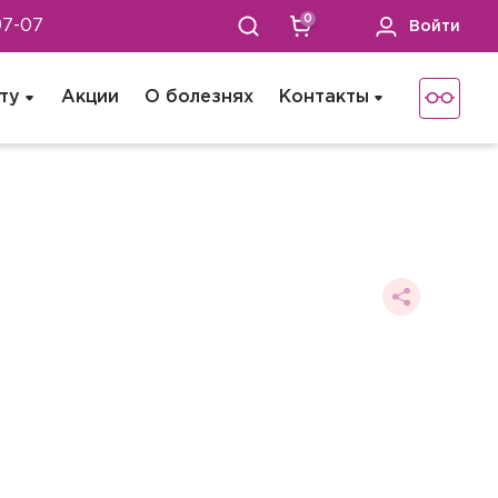
0
97-07
Войти
ту
Акции
О болезнях
Контакты