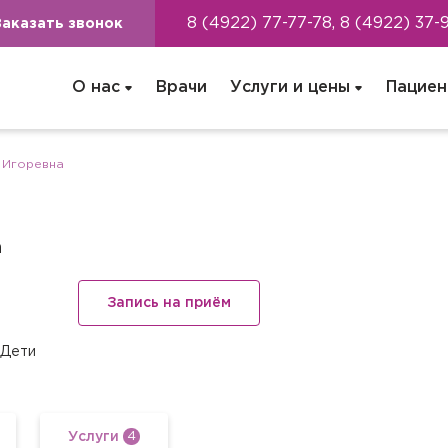
8 (4922) 77-77-78, 8 (4922) 37-
Заказать звонок
О нас
Врачи
Услуги и цены
Пациен
 Игоревна
а
Запись на приём
Дети
Услуги
4