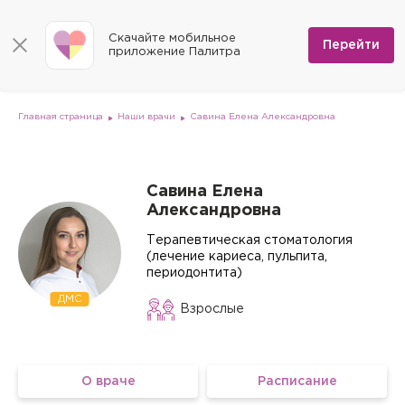
КОНТАКТЫ
Программы
0
Способы оплаты
Вакансии
Скачайте мобильное
Сертификаты
Перейти
Мы на карте
приложение Палитра
Страховые организации
Документы
Госпитализация в федеральные медицинские центры
Планы клиник
ДМС
Письмо директору
Партнёрские услуги
Планы парковок
Заказать документы для налоговой
Главная страница
Наши врачи
Савина Елена Александровна
Политика в отношении обработки персональных данных
Онлайн-диагностика
Скачать мобильное приложение
Савина Елена
Александровна
Анкета оценки качества услуг
Терапевтическая стоматология
(лечение кариеса, пульпита,
периодонтита)
ДМС
Взрослые
О враче
Расписание