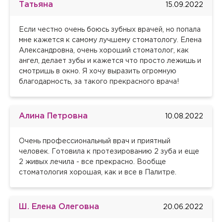
Документы автоматически оформляются на
ближайшее время для уточнения всех
При продолжении покупки корзина будет очищена.
Татьяна
15.09.2022
Вы подтвердили приём. Ждем Вас в клинике.
Вы подтвердили приём. Ждем Вас в клинике.
связи с совершеннолетием.
авторизоваться, указав логин и пароль, которые Вам
авторизоваться, указав логин и пароль, которые Вам
владельца данного аккаунта. Для оформления
деталей.
К данному приёму необходима подготовка.
выдали в клинике.
выдали в клинике.
заказа на другого пациента, зайдите в его аккаунт.
Если честно очень боюсь зубных врачей, но попала
Забыли пароль?
Да
Нет
мне кажется к самому лучшему стоматологу. Елена
Хорошо
Забыли пароль?
Александровна, очень хороший стоматолог, как
Отправить код
Закрыть
Сбросить чекап и купить
Вернуться к оформлению чека
Купить
Сменить аккаунт
ангел, делает зубы и кажется что просто лежишь и
Хорошо
Отправить
Да
Нет
смотришь в окно. Я хочу выразить огромную
Отправить
Отправить
благодарность, за такого прекрасного врача!
Запомнить меня на этом компьютере
Запомнить меня на этом компьютере
Настоящим подтверждаю, что я ознакомлен и согласен с
условиями
Политики в отношении обработки персональных
данных
.
Алина Петровна
10.08.2022
Отправить
Очень профессиональный врач и приятный
человек. Готовила к протезированию 2 зуба и еще
Настоящим подтверждаю, что я ознакомлен и согласен с
2 живых лечила - все прекрасно. Вообще
условиями
Политики в отношении обработки персональных
данных
.
стоматология хорошая, как и все в Палитре.
Ш. Елена Олеговна
20.06.2022