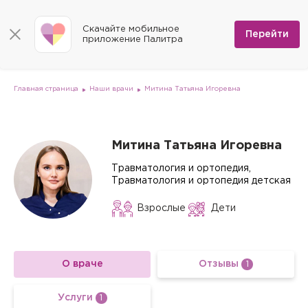
КОНТАКТЫ
Программы
0
Способы оплаты
Вакансии
Скачайте мобильное
Сертификаты
Перейти
Мы на карте
приложение Палитра
Страховые организации
Документы
Госпитализация в федеральные медицинские центры
Планы клиник
ДМС
Письмо директору
Партнёрские услуги
Планы парковок
Заказать документы для налоговой
Главная страница
Наши врачи
Митина Татьяна Игоревна
Политика в отношении обработки персональных данных
Онлайн-диагностика
Скачать мобильное приложение
Митина Татьяна Игоревна
Анкета оценки качества услуг
Травматология и ортопедия,
Травматология и ортопедия детская
Взрослые
Дети
О враче
Отзывы
1
Услуги
1