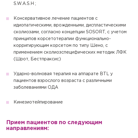
специальности «Физическая и реабилитационная
S.W.A.S.H ;
медицина»
Забыли пароль?
Да
Нет
Хорошо
Забыли пароль?
Отправить код
Закрыть
Консервативное лечение пациентов с
Сбросить чекап и купить
Вернуться к оформлению чека
Купить
Сменить аккаунт
Хорошо
идиопатическими, врожденными, диспластическими
Отправить
Да
Нет
сколиозами, согласно концепции SOSORT, с учетом
Отправить
Отправить
принципов корсетотерапии функционально-
Запомнить меня на этом компьютере
корригирующим корсетом по типу Шено, с
Запомнить меня на этом компьютере
Настоящим подтверждаю, что я ознакомлен и согласен с
условиями
Политики в отношении обработки персональных
применением сколиозспецифических методик ЛФК
данных
.
(Шрот, Бестпраксис)
Отправить
Ударно-волновая терапия на аппарате BTL у
пациентов взрослого возраста с различными
Настоящим подтверждаю, что я ознакомлен и согласен с
условиями
Политики в отношении обработки персональных
заболеваниями ОДА
данных
.
Кинезиотейпирование
Прием пациентов по следующим
направлениям: