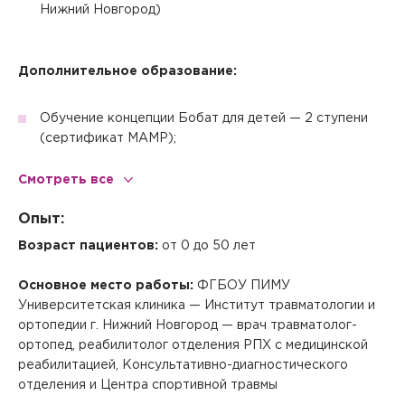
Нижний Новгород)
Дополнительное образование:
Обучение концепции Бобат для детей — 2 ступени
(сертификат МАМР);
Смотреть все
Обучение Войта-терапия у детей — 2
ступени(сертификат МАМР),
Опыт:
Обучение Концепции PNF – 1 ступень (сертификат
Возраст пациентов:
от 0 до 50 лет
МАМР);
Основное место работы:
ФГБОУ ПИМУ
Университетская клиника — Институт травматологии и
Обучение Кинезотерапии Экзарта silver (сертификат
ортопедии г. Нижний Новгород — врач травматолог-
МАМР) ;
ортопед, реабилитолог отделения РПХ с медицинской
реабилитацией, Консультативно-диагностического
обучение Кинезиотейпированию — 3 ступени
отделения и Центра спортивной травмы
(сертификат);