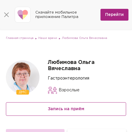
КОНТАКТЫ
Программы
0
Способы оплаты
Вакансии
Скачайте мобильное
Сертификаты
Перейти
Мы на карте
приложение Палитра
Страховые организации
Документы
Госпитализация в федеральные медицинские центры
Планы клиник
ДМС
Письмо директору
Партнёрские услуги
Планы парковок
Заказать документы для налоговой
Главная страница
Наши врачи
Любимова Ольга Вячеславна
Политика в отношении обработки персональных данных
Онлайн-диагностика
Скачать мобильное приложение
Любимова Ольга
Вячеславна
Анкета оценки качества услуг
Гастроэнтерология
Взрослые
ДМС
Запись на приём