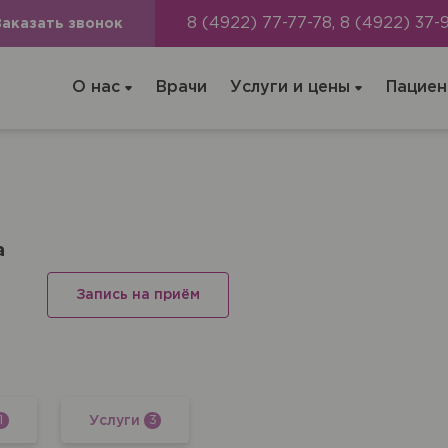
8 (4922) 77-77-78, 8 (4922) 37-
Заказать звонок
О нас
Врачи
Услуги и цены
Пациен
а
Запись на приём
ача на дом
Услуги
1
3
цинская помощь, но посетить клинику Вы не можете (или