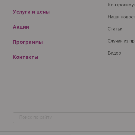
Купить
С
Сбросить чекап и куп
Хорошо
Контролиру
Запомнить меня на эт
Услуги и цены
Запомнить меня на эт
Отправить
Наши новос
Акции
Статьи
Случаи из п
Программы
Отправить
Видео
Контакты