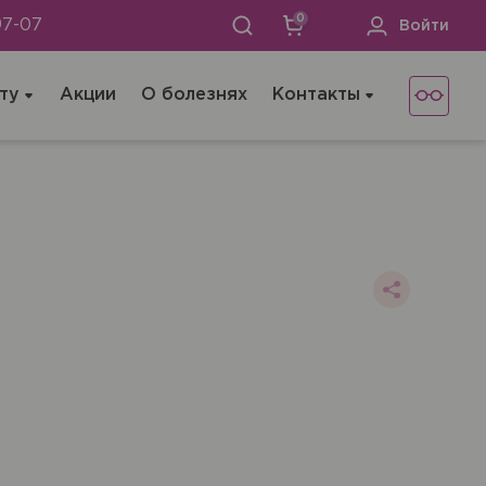
0
97-07
Войти
ту
Акции
О болезнях
Контакты
 не хотите), мы окажем