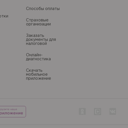
Способы оплаты
литики в отношении
отки
Страховые
организации
Заказать
документы для
литики в отношении
налоговой
Онлайн-
диагностика
Скачать
мобильное
приложение