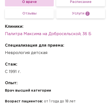
О враче
Расписание
Отзывы
Услуги
2
Клиники:
Палитра Максима на Добросельской, 36 Б
Специализация для приема:
Неврология детская
Стаж:
С 1991 г.
Вызов врача на дом
Опыт:
Если Вам необходима медицинская помощь, но посетить
клинику Вы не можете (или не хотите), мы окажем
Врач высшей категории
необходимые услуги с выездом на дом или в офис.
Возраст пациентов:
от 1 года до 18 лет
Квалифицированные специалисты проведут прием на
Заказ звонка
дому, осуществят забор биоматериала для
лабораторной диагностики или выполнят назначенные