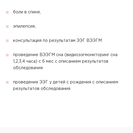
Отправить
боли в спине,
Настоящим подтверждаю, что я ознакомлен и согласен с
эпилепсия,
условиями
Политики в отношении обработки персональных
данных
.
консультация по результатам ЭЭГ ВЭЭГМ
проведение ВЭЭГМ сна (видиоээгмониторинг сна
1,2,3,4 часа) с 6 мес с описанием результатов
обследования
проведение ЭЭГ у детей с рождения с описанием
результатов обследования