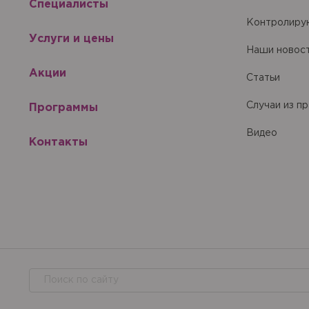
Специалисты
Купить
С
Прием в
Сбросить чекап и куп
Хорошо
Запомнить меня на эт
Контролиру
Запомнить меня на эт
Услуги и цены
Отправить
Прием в
Наши новос
Акции
Статьи
Случаи из п
Программы
Отправить
Видео
Контакты