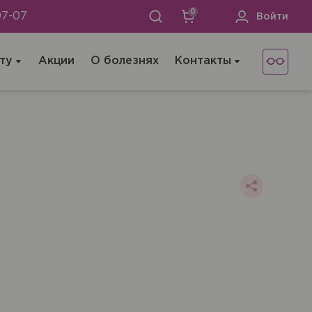
0
97-07
Войти
ту
Акции
О болезнях
Контакты
 не хотите), мы окажем