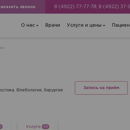
8 (4922) 77-77-78, 8 (4922) 37-
Заказать звонок
О нас
Врачи
Услуги и цены
Пациен
вич
Запись на приём
остика, Флебология, Хирургия
ача на дом
Услуги
6
49
цинская помощь, но посетить клинику Вы не можете (или