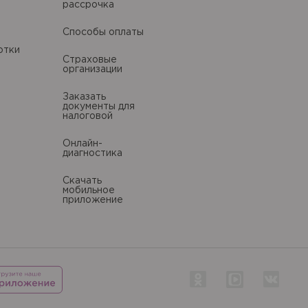
рассрочка
Способы оплаты
литики в отношении
отки
Страховые
организации
Заказать
литики в отношении
документы для
налоговой
Онлайн-
диагностика
Скачать
мобильное
приложение