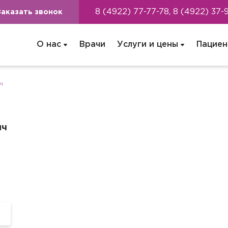
8 (4922) 77-77-78, 8 (4922) 37-
Заказать звонок
О нас
Врачи
Услуги и цены
Пациен
ч
ич