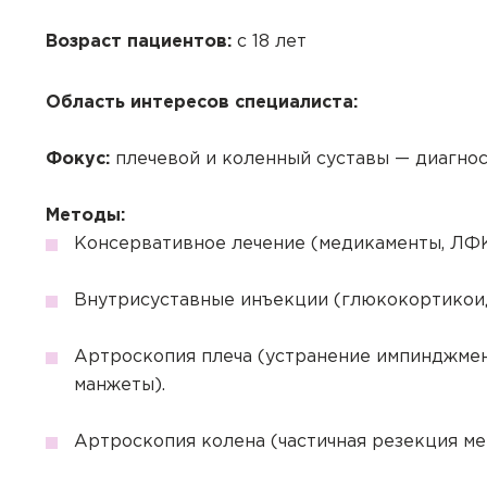
Вы подтвердили при
Вы подтвердили при
аккаунта. Для оформ
Возраст пациентов:
с 18 лет
К данному приёму 
аккаунт.
Отпра
Область интересов специалиста:
Хорошо
Да
Отправить
Да
Отправить
Закрыть
Фокус:
плечевой и коленный суставы — диагност
Купить
С
Сбросить чекап и куп
Хорошо
Запомнить меня на эт
Запомнить меня на эт
Методы:
Отправить
Консервативное лечение (медикаменты, ЛФК,
Внутрисуставные инъекции (глюкокортикоиды
Отправить
Артроскопия плеча (устранение импинджмен
манжеты).
Артроскопия колена (частичная резекция ме