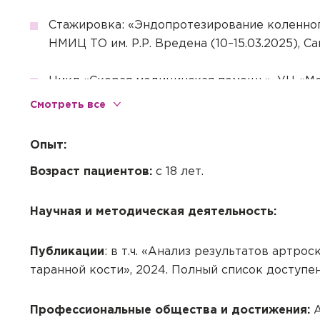
Стажировка: «Эндопротезирование коленног
НМИЦ ТО им. Р.Р. Вредена (10–15.03.2025), С
Цикл «Скорая медицинская помощь», УЦ «Мет
Смотреть все
Опыт:
Возраст пациентов:
с 18 лет.
Научная и методическая деятельность:
Публикаци
и
: в т.ч. «Анализ результатов артр
таранной кости», 2024. Полный список доступен
Профессиональные общества и достижения:
А