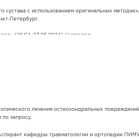
о сустава с использованием оригинальных методик»
анкт‑Петербург.
од» (26.04–03.05.2024), Чистополь.
оскопического лечения остеохондральных повреждени
 по запросу.
спирант кафедры травматологии и ортопедии ПИМУ