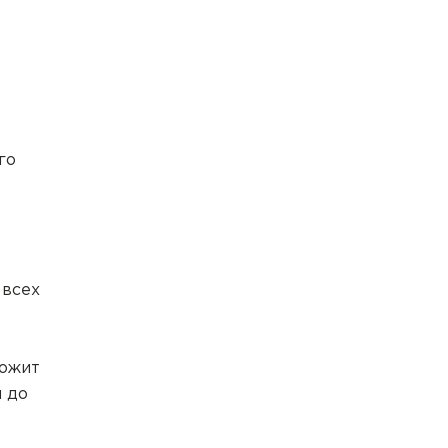
го
 всех
ложит
и до