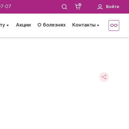
0
97-07
Войти
ту
Акции
О болезнях
Контакты